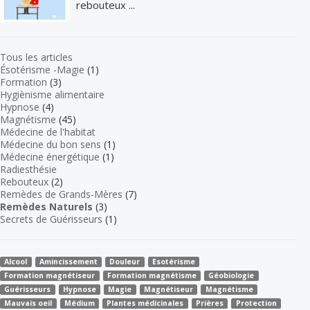
rebouteux ...
Tous les articles
Ésotérisme -Magie
(1)
Formation
(3)
Hygiènisme alimentaire
Hypnose
(4)
Magnétisme
(45)
Médecine de l'habitat
Médecine du bon sens
(1)
Médecine énergétique
(1)
Radiesthésie
Rebouteux
(2)
Remèdes de Grands-Mères
(7)
Remèdes Naturels
(3)
Secrets de Guérisseurs
(1)
Alcool
Amincissement
Douleur
Esotérisme
Formation magnétiseur
Formation magnétisme
Géobiologie
Guérisseurs
Hypnose
Magie
Magnétiseur
Magnétisme
Mauvais oeil
Médium
Plantes médicinales
Prières
Protection