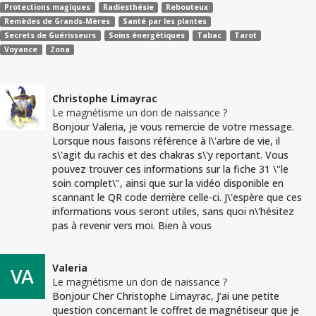
Protections magiques
Radiesthésie
Rebouteux
Remèdes de Grands-Mères
Santé par les plantes
Secrets de Guérisseurs
Soins énergétiques
Tabac
Tarot
Voyance
Zona
Christophe Limayrac
Le magnétisme un don de naissance ?
Bonjour Valeria, je vous remercie de votre message.
Lorsque nous faisons référence à l\'arbre de vie, il
s\'agit du rachis et des chakras s\'y reportant. Vous
pouvez trouver ces informations sur la fiche 31 \"le
soin complet\", ainsi que sur la vidéo disponible en
scannant le QR code derrière celle-ci. J\'espère que ces
informations vous seront utiles, sans quoi n\'hésitez
pas à revenir vers moi. Bien à vous
Valeria
Le magnétisme un don de naissance ?
Bonjour Cher Christophe Limayrac, J’ai une petite
question concernant le coffret de magnétiseur que je