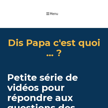
Menu
Dis Papa c'est quoi
... ?
Petite série de
vidéos pour
répondre aux
questions des