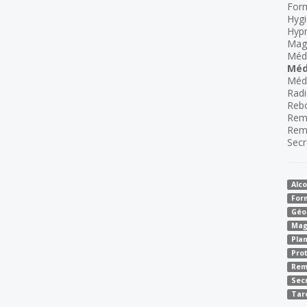
For
Hygi
Hyp
Mag
Méde
Méd
Méde
Radi
Reb
Rem
Rem
Secr
Alco
For
Géo
Mag
Pla
Pro
Rem
Sec
Tar