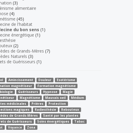
mation
(3)
ènisme alimentaire
nose
(4)
nétisme
(45)
cine de l'habitat
ecine du bon sens
(1)
cine énergétique
(1)
esthésie
outeux
(2)
èdes de Grands-Mères
(7)
èdes Naturels
(3)
ets de Guérisseurs
(1)
ol
Amincissement
Douleur
Esotérisme
mation magnétiseur
Formation magnétisme
biologie
Guérisseurs
Hypnose
Magie
nétiseur
Magnétisme
Mauvais oeil
Médium
ntes médicinales
Prières
Protection
tections magiques
Radiesthésie
Rebouteux
èdes de Grands-Mères
Santé par les plantes
rets de Guérisseurs
Soins énergétiques
Tabac
ot
Voyance
Zona