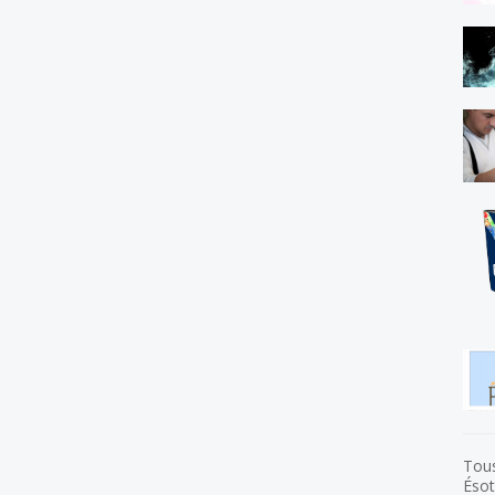
Tous
Ésot