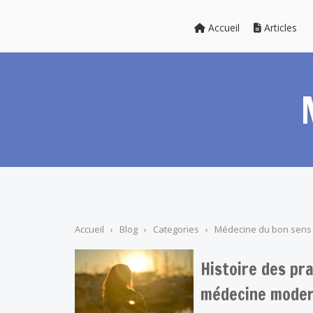
Accueil
Articles
Accueil
›
Blog
›
Categories
›
Médecine du bon sens
Histoire des pra
médecine mode