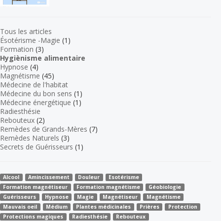
Tous les articles
Ésotérisme -Magie
(1)
Formation
(3)
Hygiènisme alimentaire
Hypnose
(4)
Magnétisme
(45)
Médecine de l'habitat
Médecine du bon sens
(1)
Médecine énergétique
(1)
Radiesthésie
Rebouteux
(2)
Remèdes de Grands-Mères
(7)
Remèdes Naturels
(3)
Secrets de Guérisseurs
(1)
Alcool
Amincissement
Douleur
Esotérisme
Formation magnétiseur
Formation magnétisme
Géobiologie
Guérisseurs
Hypnose
Magie
Magnétiseur
Magnétisme
Mauvais oeil
Médium
Plantes médicinales
Prières
Protection
Protections magiques
Radiesthésie
Rebouteux