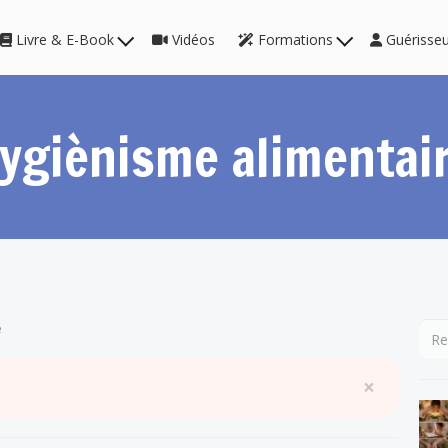
Livre & E-Book
Vidéos
Formations
Guérisse
ygiènisme alimentai
e
×