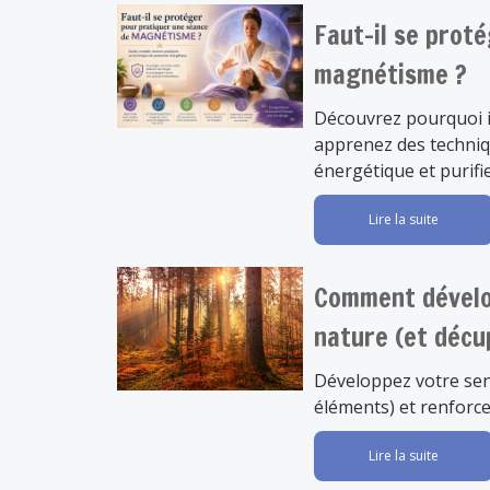
Faut-il se prot
magnétisme ?
Découvrez pourquoi i
apprenez des techniqu
énergétique et purifier
Lire la suite
Comment dévelop
nature (et décu
Développez votre sens
éléments) et renforc
Lire la suite