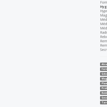
For
Hyg
Hyp
Mag
Méde
Méd
Méde
Radi
Reb
Rem
Rem
Secr
Alco
For
Géo
Mag
Pla
Pro
Rem
Sec
Tar