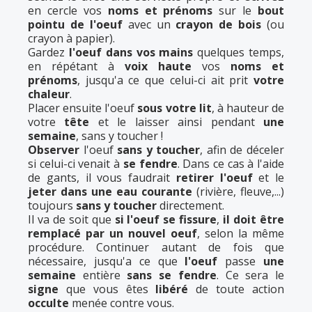
en cercle vos
noms et prénoms
sur le
bout
pointu
de l'oeuf
avec un
crayon de bois
(ou
crayon à papier).
Gardez
l'oeuf dans vos mains
quelques temps,
en répétant à
voix haute
vos
noms et
prénoms
, jusqu'a ce que celui-ci ait prit
votre
chaleur
.
Placer ensuite l'oeuf
sous votre lit
, à hauteur de
votre
tête
et le laisser ainsi pendant
une
semaine
, sans y toucher !
Observer
l'oeuf
sans y toucher
, afin de déceler
si celui-ci venait à
se fendre
. Dans ce cas à l'aide
de gants, il vous faudrait
retirer l'oeuf
et le
jeter dans une eau courante
(rivière, fleuve,...)
toujours
sans y toucher
directement.
Il va de soit que
si l'oeuf se fissure
,
il doit être
remplacé par un nouvel oeuf
, selon la même
procédure. Continuer autant de fois que
nécessaire, jusqu'a ce que
l'oeuf
passe
une
semaine
entière
sans se fendre
. Ce sera le
signe
que vous êtes
libéré
de toute action
occulte
menée contre vous.