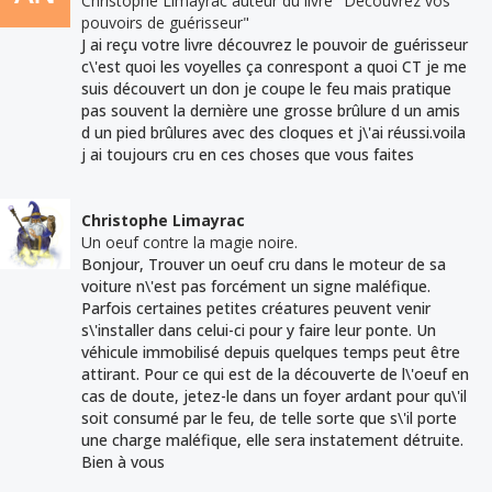
Christophe Limayrac auteur du livre "Découvrez vos
pouvoirs de guérisseur"
J ai reçu votre livre découvrez le pouvoir de guérisseur
c\'est quoi les voyelles ça conrespont a quoi CT je me
suis découvert un don je coupe le feu mais pratique
pas souvent la dernière une grosse brûlure d un amis
d un pied brûlures avec des cloques et j\'ai réussi.voila
j ai toujours cru en ces choses que vous faites
Christophe Limayrac
Un oeuf contre la magie noire.
Bonjour, Trouver un oeuf cru dans le moteur de sa
voiture n\'est pas forcément un signe maléfique.
Parfois certaines petites créatures peuvent venir
s\'installer dans celui-ci pour y faire leur ponte. Un
véhicule immobilisé depuis quelques temps peut être
attirant. Pour ce qui est de la découverte de l\'oeuf en
cas de doute, jetez-le dans un foyer ardant pour qu\'il
soit consumé par le feu, de telle sorte que s\'il porte
une charge maléfique, elle sera instatement détruite.
Bien à vous