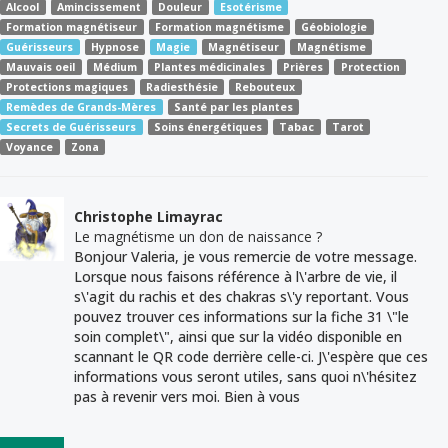
Alcool
Amincissement
Douleur
Esotérisme
Formation magnétiseur
Formation magnétisme
Géobiologie
Guérisseurs
Hypnose
Magie
Magnétiseur
Magnétisme
Mauvais oeil
Médium
Plantes médicinales
Prières
Protection
Protections magiques
Radiesthésie
Rebouteux
Remèdes de Grands-Mères
Santé par les plantes
Secrets de Guérisseurs
Soins énergétiques
Tabac
Tarot
Voyance
Zona
Christophe Limayrac
Le magnétisme un don de naissance ?
Bonjour Valeria, je vous remercie de votre message.
Lorsque nous faisons référence à l\'arbre de vie, il
s\'agit du rachis et des chakras s\'y reportant. Vous
pouvez trouver ces informations sur la fiche 31 \"le
soin complet\", ainsi que sur la vidéo disponible en
scannant le QR code derrière celle-ci. J\'espère que ces
informations vous seront utiles, sans quoi n\'hésitez
pas à revenir vers moi. Bien à vous