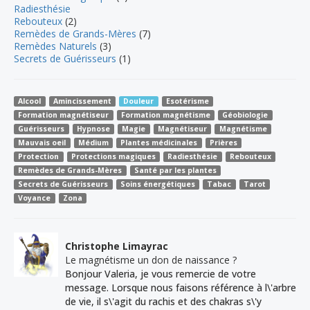
Radiesthésie
Rebouteux
(2)
Remèdes de Grands-Mères
(7)
Remèdes Naturels
(3)
Secrets de Guérisseurs
(1)
Alcool
Amincissement
Douleur
Esotérisme
Formation magnétiseur
Formation magnétisme
Géobiologie
Guérisseurs
Hypnose
Magie
Magnétiseur
Magnétisme
Mauvais oeil
Médium
Plantes médicinales
Prières
Protection
Protections magiques
Radiesthésie
Rebouteux
Remèdes de Grands-Mères
Santé par les plantes
Secrets de Guérisseurs
Soins énergétiques
Tabac
Tarot
Voyance
Zona
Christophe Limayrac
Le magnétisme un don de naissance ?
Bonjour Valeria, je vous remercie de votre
message. Lorsque nous faisons référence à l\'arbre
de vie, il s\'agit du rachis et des chakras s\'y