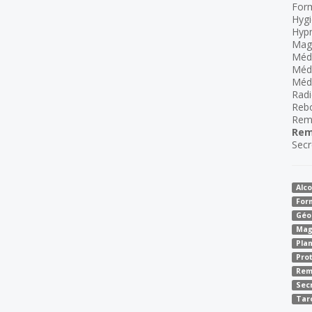
For
Hygi
Hyp
Mag
Méde
Méd
Méde
Radi
Reb
Rem
Rem
Secr
Alco
For
Géo
Mag
Pla
Pro
Rem
Sec
Tar