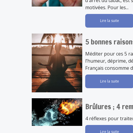
d'arrêt du tabac, est 
motivées. Pour les...
Lire la suite
5 bonnes raison
Méditer pour ces 5 rai
l’humeur, déprime, d
Français consomme des
Lire la suite
Brûlures ; 4 re
4 réflexes pour traiter
Lire la suite