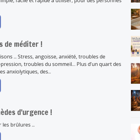
simple, facile et rapide à utiliser, pour des personnes
s de méditer !
sons ... Stress, angoisse, anxiété, troubles de
épression, troubles du sommeil… Plus d’un quart des
 anxiolytiques, des...
mèdes d'urgence !
 les brûlures ...