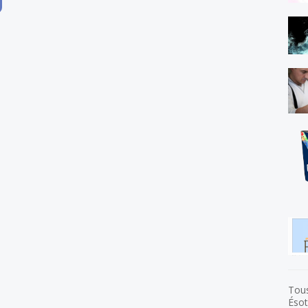
Tous
Ésot