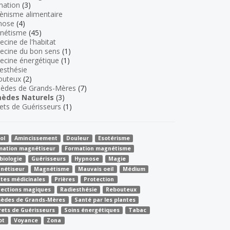
mation
(3)
ènisme alimentaire
nose
(4)
nétisme
(45)
cine de l'habitat
ecine du bon sens
(1)
cine énergétique
(1)
esthésie
outeux
(2)
èdes de Grands-Mères
(7)
èdes Naturels
(3)
ets de Guérisseurs
(1)
ol
Amincissement
Douleur
Esotérisme
mation magnétiseur
Formation magnétisme
biologie
Guérisseurs
Hypnose
Magie
nétiseur
Magnétisme
Mauvais oeil
Médium
ntes médicinales
Prières
Protection
tections magiques
Radiesthésie
Rebouteux
èdes de Grands-Mères
Santé par les plantes
rets de Guérisseurs
Soins énergétiques
Tabac
ot
Voyance
Zona