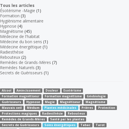
Tous les articles
Ésotérisme -Magie
(1)
Formation
(3)
Hygiènisme alimentaire
Hypnose
(4)
Magnétisme
(45)
Médecine de l'habitat
Médecine du bon sens
(1)
Médecine énergétique
(1)
Radiesthésie
Rebouteux
(2)
Remèdes de Grands-Mères
(7)
Remèdes Naturels
(3)
Secrets de Guérisseurs
(1)
Alcool
Amincissement
Douleur
Esotérisme
Formation magnétiseur
Formation magnétisme
Géobiologie
Guérisseurs
Hypnose
Magie
Magnétiseur
Magnétisme
Mauvais oeil
Médium
Plantes médicinales
Prières
Protection
Protections magiques
Radiesthésie
Rebouteux
Remèdes de Grands-Mères
Santé par les plantes
Secrets de Guérisseurs
Soins énergétiques
Tabac
Tarot