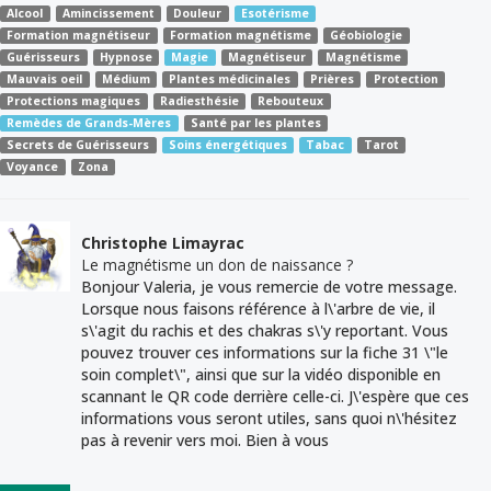
Alcool
Amincissement
Douleur
Esotérisme
Formation magnétiseur
Formation magnétisme
Géobiologie
Guérisseurs
Hypnose
Magie
Magnétiseur
Magnétisme
Mauvais oeil
Médium
Plantes médicinales
Prières
Protection
Protections magiques
Radiesthésie
Rebouteux
Remèdes de Grands-Mères
Santé par les plantes
Secrets de Guérisseurs
Soins énergétiques
Tabac
Tarot
Voyance
Zona
Christophe Limayrac
Le magnétisme un don de naissance ?
Bonjour Valeria, je vous remercie de votre message.
Lorsque nous faisons référence à l\'arbre de vie, il
s\'agit du rachis et des chakras s\'y reportant. Vous
pouvez trouver ces informations sur la fiche 31 \"le
soin complet\", ainsi que sur la vidéo disponible en
scannant le QR code derrière celle-ci. J\'espère que ces
informations vous seront utiles, sans quoi n\'hésitez
pas à revenir vers moi. Bien à vous