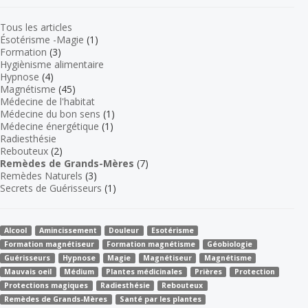
Tous les articles
Ésotérisme -Magie
(1)
Formation
(3)
Hygiènisme alimentaire
Hypnose
(4)
Magnétisme
(45)
Médecine de l'habitat
Médecine du bon sens
(1)
Médecine énergétique
(1)
Radiesthésie
Rebouteux
(2)
Remèdes de Grands-Mères
(7)
Remèdes Naturels
(3)
Secrets de Guérisseurs
(1)
Alcool
Amincissement
Douleur
Esotérisme
Formation magnétiseur
Formation magnétisme
Géobiologie
Guérisseurs
Hypnose
Magie
Magnétiseur
Magnétisme
Mauvais oeil
Médium
Plantes médicinales
Prières
Protection
Protections magiques
Radiesthésie
Rebouteux
Remèdes de Grands-Mères
Santé par les plantes