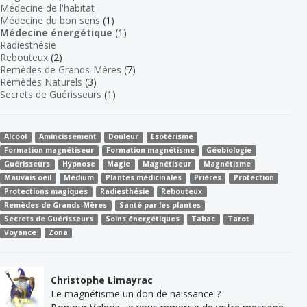
Médecine de l'habitat
Médecine du bon sens
(1)
Médecine énergétique
(1)
Radiesthésie
Rebouteux
(2)
Remèdes de Grands-Mères
(7)
Remèdes Naturels
(3)
Secrets de Guérisseurs
(1)
Alcool
Amincissement
Douleur
Esotérisme
Formation magnétiseur
Formation magnétisme
Géobiologie
Guérisseurs
Hypnose
Magie
Magnétiseur
Magnétisme
Mauvais oeil
Médium
Plantes médicinales
Prières
Protection
Protections magiques
Radiesthésie
Rebouteux
Remèdes de Grands-Mères
Santé par les plantes
Secrets de Guérisseurs
Soins énergétiques
Tabac
Tarot
Voyance
Zona
Christophe Limayrac
Le magnétisme un don de naissance ?