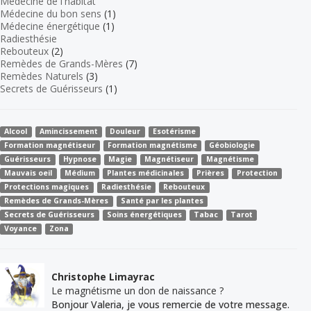
Médecine de l'habitat
Médecine du bon sens
(1)
Médecine énergétique
(1)
Radiesthésie
Rebouteux
(2)
Remèdes de Grands-Mères
(7)
Remèdes Naturels
(3)
Secrets de Guérisseurs
(1)
Alcool
Amincissement
Douleur
Esotérisme
Formation magnétiseur
Formation magnétisme
Géobiologie
Guérisseurs
Hypnose
Magie
Magnétiseur
Magnétisme
Mauvais oeil
Médium
Plantes médicinales
Prières
Protection
Protections magiques
Radiesthésie
Rebouteux
Remèdes de Grands-Mères
Santé par les plantes
Secrets de Guérisseurs
Soins énergétiques
Tabac
Tarot
Voyance
Zona
Christophe Limayrac
Le magnétisme un don de naissance ?
Bonjour Valeria, je vous remercie de votre message.