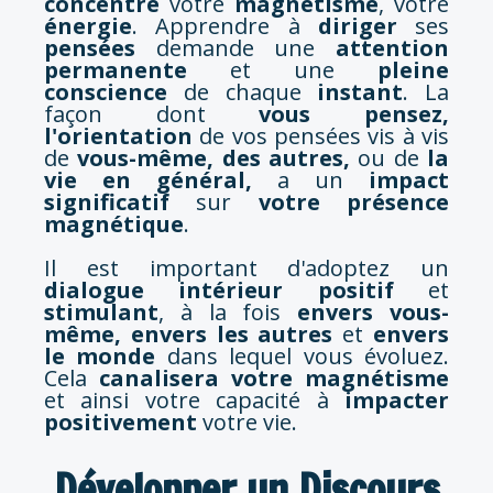
concentre
votre
magnétisme
, votre
énergie
. Apprendre à
diriger
ses
pensées
demande une
attention
permanente
et une
pleine
conscience
de chaque
instant
. La
façon dont
vous pensez,
l'orientation
de vos pensées vis à vis
de
vous-même, des autres,
ou de
la
vie en général,
a un
impact
significatif
sur
votre présence
magnétique
.
Il est important d'adoptez un
dialogue intérieur positif
et
stimulant
, à la fois
envers vous-
même,
envers les autres
et
envers
le monde
dans
lequel vous évoluez.
Cela
canalisera votre magnétisme
et ainsi votre capacité à
impacter
positivement
votre vie.
Développer un Discours