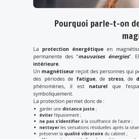
Pourquoi parle-t-on d
mag
La
protection énergétique
en magnétism
permanente des “
mauvaises énergies
”. 
intérieure
.
Un
magnétiseur
reçoit des personnes qui p
des périodes de
fatigue
, de
stress
, de
phénomènes, il est
naturel
que l’esp
symboliquement.
La protection permet donc de :
garder une
distance juste
;
éviter
l’épuisement ;
ne pas s’identifier
à la souffrance de l’autre ;
nettoyer
les sensations résiduelles après la séan
préserver la
qualité vibratoire
du cabinet ;