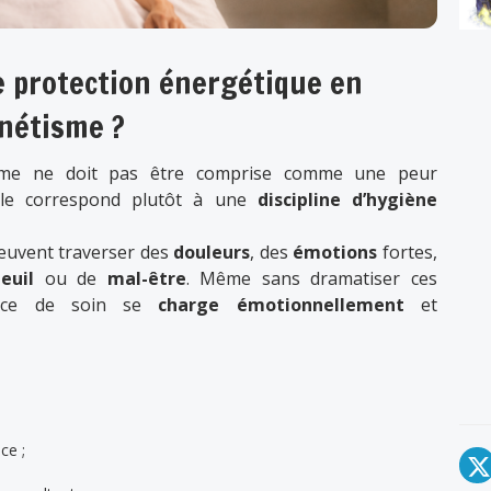
e protection énergétique en
nétisme ?
e ne doit pas être comprise comme une peur
Elle correspond plutôt à une
discipline d’hygiène
euvent traverser des
douleurs
, des
émotions
fortes,
deuil
ou de
mal-être
. Même sans dramatiser ces
ace de soin se
charge
émotionnellement
et
ce ;