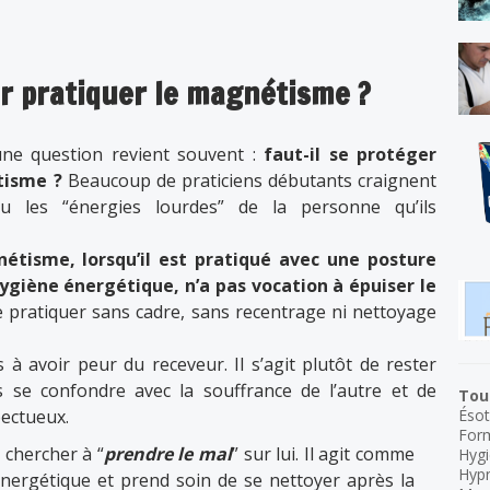
ur pratiquer le magnétisme ?
ne question revient souvent :
faut-il se protéger
tisme ?
Beaucoup de praticiens débutants craignent
u les “énergies lourdes” de la personne qu’ils
étisme, lorsqu’il est pratiqué avec une posture
hygiène énergétique, n’a pas vocation à épuiser le
lle pratiquer sans cadre, sans recentrage ni nettoyage
 avoir peur du receveur. Il s’agit plutôt de rester
s se confondre avec la souffrance de l’autre et de
Tous
Ésot
pectueux.
For
 chercher à “
prendre le mal
” sur lui. Il agit comme
Hygi
Hyp
nergétique et prend soin de se nettoyer après la