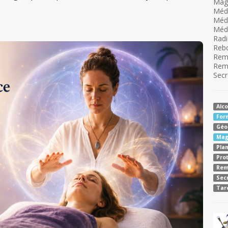
Mag
Méde
Méd
Méde
Radi
Reb
Rem
Rem
Secr
Alco
For
Géo
Mag
Pla
Pro
Rem
Sec
Tar