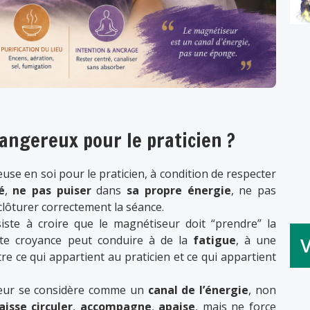
angereux pour le praticien ?
se en soi pour le praticien, à condition de respecter
é
,
ne pas puiser
dans
sa propre énergie
, ne pas
clôturer correctement la séance.
iste à croire que le magnétiseur doit “prendre” la
ette croyance peut conduire à de la
fatigue
, à une
re ce qui appartient au praticien et ce qui appartient
seur se considère comme un
canal de l’énergie
, non
laisse circuler
,
accompagne
,
apaise
, mais ne force