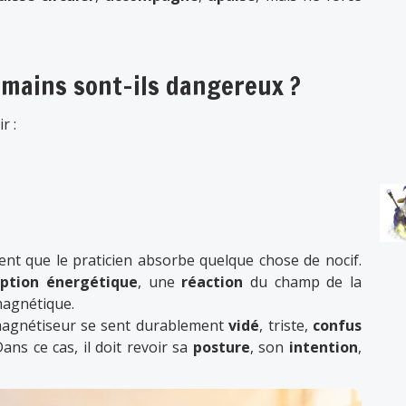
 mains sont-ils dangereux ?
r :
ent que le praticien absorbe quelque chose de nocif.
eption énergétique
, une
réaction
du champ de la
magnétique.
magnétiseur se sent durablement
vidé
, triste,
confus
ns ce cas, il doit revoir sa
posture
, son
intention
,