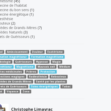
nétisme
(45)
cine de l'habitat
ecine du bon sens
(1)
cine énergétique
(1)
esthésie
outeux
(2)
èdes de Grands-Mères
(7)
èdes Naturels
(3)
ets de Guérisseurs
(1)
ol
Amincissement
Douleur
Esotérisme
mation magnétiseur
Formation magnétisme
biologie
Guérisseurs
Hypnose
Magie
nétiseur
Magnétisme
Mauvais oeil
Médium
ntes médicinales
Prières
Protection
tections magiques
Radiesthésie
Rebouteux
èdes de Grands-Mères
Santé par les plantes
rets de Guérisseurs
Soins énergétiques
Tabac
ot
Voyance
Zona
Christophe Limayrac