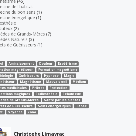
nétisme
(45)
cine de l'habitat
ecine du bon sens
(1)
cine énergétique
(1)
esthésie
outeux
(2)
èdes de Grands-Mères
(7)
èdes Naturels
(3)
ets de Guérisseurs
(1)
ol
Amincissement
Douleur
Esotérisme
mation magnétiseur
Formation magnétisme
biologie
Guérisseurs
Hypnose
Magie
nétiseur
Magnétisme
Mauvais oeil
Médium
ntes médicinales
Prières
Protection
tections magiques
Radiesthésie
Rebouteux
èdes de Grands-Mères
Santé par les plantes
rets de Guérisseurs
Soins énergétiques
Tabac
ot
Voyance
Zona
Christophe Limayrac