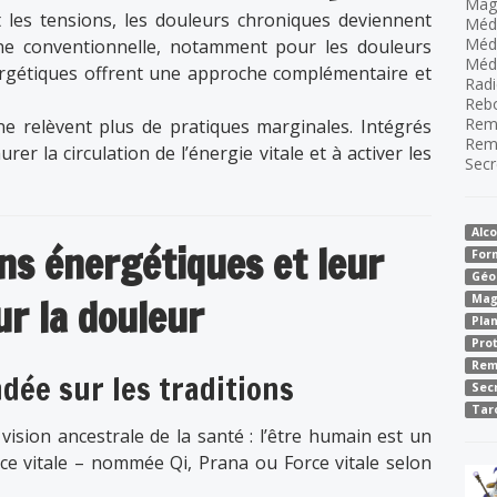
Mag
 les tensions, les douleurs chroniques deviennent
Méde
Méd
ine conventionnelle, notamment pour les douleurs
Méde
nergétiques offrent une approche complémentaire et
Radi
Reb
Rem
ne relèvent plus de pratiques marginales. Intégrés
Rem
urer la circulation de l’énergie vitale et à activer les
Secr
Alco
ns énergétiques et leur
For
Géo
ur la douleur
Mag
Pla
Pro
Rem
dée sur les traditions
Sec
Tar
ision ancestrale de la santé : l’être humain est un
e vitale – nommée Qi, Prana ou Force vitale selon