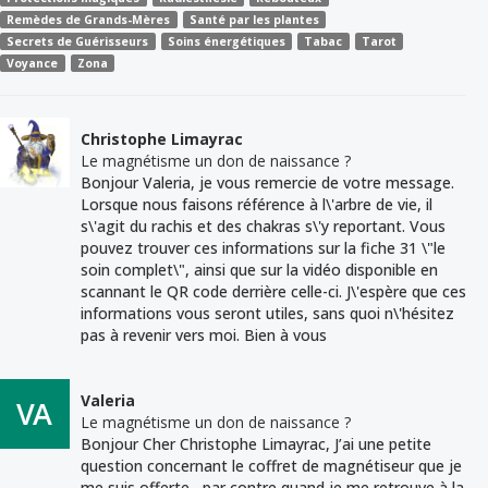
Remèdes de Grands-Mères
Santé par les plantes
Secrets de Guérisseurs
Soins énergétiques
Tabac
Tarot
Voyance
Zona
Christophe Limayrac
Le magnétisme un don de naissance ?
Bonjour Valeria, je vous remercie de votre message.
Lorsque nous faisons référence à l\'arbre de vie, il
s\'agit du rachis et des chakras s\'y reportant. Vous
pouvez trouver ces informations sur la fiche 31 \"le
soin complet\", ainsi que sur la vidéo disponible en
scannant le QR code derrière celle-ci. J\'espère que ces
informations vous seront utiles, sans quoi n\'hésitez
pas à revenir vers moi. Bien à vous
Valeria
Le magnétisme un don de naissance ?
Bonjour Cher Christophe Limayrac, J’ai une petite
question concernant le coffret de magnétiseur que je
me suis offerte , par contre quand je me retrouve à la