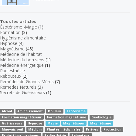
Tous les articles
Ésotérisme -Magie
(1)
Formation
(3)
Hygiènisme alimentaire
Hypnose
(4)
Magnétisme
(45)
Médecine de l'habitat
Médecine du bon sens
(1)
Médecine énergétique
(1)
Radiesthésie
Rebouteux
(2)
Remèdes de Grands-Mères
(7)
Remèdes Naturels
(3)
Secrets de Guérisseurs
(1)
Alcool
Amincissement
Douleur
Esotérisme
Formation magnétiseur
Formation magnétisme
Géobiologie
Guérisseurs
Hypnose
Magie
Magnétiseur
Magnétisme
Mauvais oeil
Médium
Plantes médicinales
Prières
Protection
Protections magiques
Radiesthésie
Rebouteux