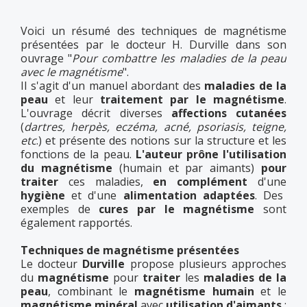
Voici un résumé des techniques de magnétisme
présentées par le docteur H. Durville dans son
ouvrage "
Pour combattre les maladies de la peau
avec le magnétisme
".
Il s'agit d'un manuel abordant des
maladies de la
peau
et leur
traitement par le magnétisme
.
L'ouvrage décrit diverses
affections cutanées
(
dartres, herpès, eczéma, acné, psoriasis, teigne,
etc
.) et présente des notions sur la structure et les
fonctions de la peau.
L'auteur prône l'utilisation
du magnétisme
(humain et par aimants)
pour
traiter
ces maladies,
en complément
d'une
hygiène
et d'une
alimentation adaptées
. Des
exemples de
cures par le magnétisme
sont
également rapportés.
Techniques de magnétisme présentées
Le docteur
Durville
propose plusieurs approches
du
magnétisme
pour
traiter
les
maladies de la
peau
, combinant le
magnétisme humain
et le
magnétisme minéral
avec
utilisation d'aimants
: