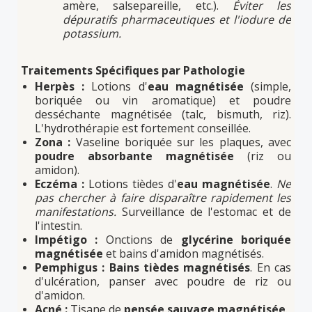
amère, salsepareille, etc.).
Éviter les
dépuratifs pharmaceutiques et l'iodure de
potassium.
Traitements Spécifiques par Pathologie
Herpès :
Lotions d'
eau magnétisée
(simple,
boriquée ou vin aromatique) et poudre
desséchante magnétisée (talc, bismuth, riz).
L'hydrothérapie est fortement conseillée.
Zona :
Vaseline boriquée sur les plaques, avec
poudre absorbante magnétisée
(riz ou
amidon).
Eczéma :
Lotions tièdes d'
eau magnétisée
.
Ne
pas chercher à faire disparaître rapidement les
manifestations.
Surveillance de l'estomac et de
l'intestin.
Impétigo :
Onctions de
glycérine boriquée
magnétisée
et bains d'amidon magnétisés.
Pemphigus :
Bains tièdes magnétisés
. En cas
d'ulcération, panser avec poudre de riz ou
d'amidon.
Acné :
Tisane
de
pensée sauvage magnétisée
.